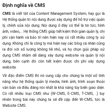
Định nghĩa về CMS
CMS
là viết tắt của Content Management System, hay gọi là
Hệ thống quản trị nội dung được xây dựng để hỗ trợ việc quản
lý, chỉnh sửa nội dung. Nội dung ở đây có thể là tin tức, hình
ảnh, video,… Hệ thống CMS giúp tiết kiệm thời gian quản lý, chi
phí vận hành và bảo trì nên hiện nay có rất nhiều công ty sử
dụng. Không chỉ là công ty mà hiện nay các blog cá nhân cũng
ra đời với số lượng không hề nhỏ, và họ chọn giải pháp sử
dụng CMS nhằm dễ dàng xây dựng website và quản lý nội
dung, bên cạnh đó còn tiết kiệm được chi phí xây dựng
website.
Về đặc điểm CMS thì nó cung cấp cho chúng ta một số tính
năng như hệ thống quản lý media, hình ảnh, trình soạn thoải
văn bản và điều đáng nói nhất là khả năng tùy biến giao diện.
Có rất nhiều loại CMS như (W-CMS, E-CMS, T-CMS, ..) tuy
nhiên trong bài này chúng ta sẽ đề cập đến W-CMS, tức là
Website CMS.