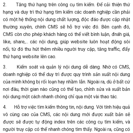
2.
Tăng thứ hạng trên công cụ tìm kiếm. Để cải thiện thứ
hạng và duy trì thứ hạng tìm kiếm các doanh nghiệp cần phải
có một hệ thống nội dung chất lượng, độc đáo được cập nhật
thường xuyên, chính CMS sẽ hỗ trợ việc đó. Bên cạnh đó,
CMS còn cho phép khách hàng có thể viết bình luận, đnáh giá,
like, share,... các nội dung, giúp website luôn hoạt động sôi
nổi, từ đó thu hút thêm nhiều người truy cập, tăng traffic, đẩy
thứ hạng website lên cao.
3.
Kiểm soát và quản lý nội dung dễ dàng. Nhờ có CMS,
doanh nghiệp có thể duy trì được quy trình sản xuất nội dung
của mình không bị rối loạn hay nhầm lẫn. Ngoài ra, dù ở bất cứ
nơi đâu, thời gian nào cũng có thể tạo, chỉnh sửa và xuất bản
nội dung một cách nhanh chóng chỉ qua một vài thao tác.
4.
Hỗ trợ việc tìm kiếm thông tin, nội dung. Với tính hiệu quả
vô cùng cao của CMS, các nội dung mới được xuất bản sẽ
được sẽ được tự động index trên các công cụ tìm kiếm, và
người truy cập có thể nhanh chóng tìm thấy. Ngoài ra, cũng có