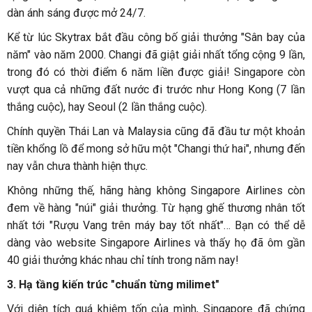
dàn ánh sáng được mở 24/7.
Kể từ lúc Skytrax bắt đầu công bố giải thưởng "Sân bay của
năm" vào năm 2000. Changi đã giật giải nhất tổng cộng 9 lần,
trong đó có thời điểm 6 năm liền được giải! Singapore còn
vượt qua cả những đất nước đi trước như Hong Kong (7 lần
thắng cuộc), hay Seoul (2 lần thắng cuộc).
Chính quyền Thái Lan và Malaysia cũng đã đầu tư một khoản
tiền khổng lồ để mong sở hữu một "Changi thứ hai", nhưng đến
nay vẫn chưa thành hiện thực.
Không những thế, hãng hàng không Singapore Airlines còn
đem về hàng "núi" giải thưởng. Từ hạng ghế thương nhân tốt
nhất tới "Rượu Vang trên máy bay tốt nhất"… Bạn có thể dễ
dàng vào website Singapore Airlines và thấy họ đã ôm gần
40 giải thưởng khác nhau chỉ tính trong năm nay!
3.
Hạ tầng kiến trúc "chuẩn từng milimet"
Với diện tích quá khiêm tốn của mình, Singapore đã chứng