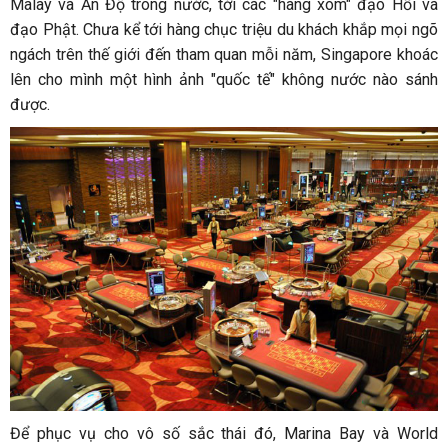
Malay và Ấn Độ trong nước, tới các "hàng xóm" đạo Hồi và
đạo Phật. Chưa kể tới hàng chục triệu du khách khắp mọi ngõ
ngách trên thế giới đến tham quan mỗi năm, Singapore khoác
lên cho mình một hình ảnh "quốc tế" không nước nào sánh
được.
Để phục vụ cho vô số sắc thái đó, Marina Bay và World