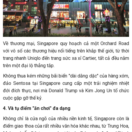
Về thương mại, Singapore quy hoạch cả một Orchard Road
với vô số các thương hiệu nổi tiếng trên khắp thế giới, từ thời
trang nhanh Uniqlo đến trang sức xa xỉ Cartier, tất cả đều nằm
trên một đại lộ thẳng tắp.
Không thua kém những bãi biển "dài dằng dặc" của hàng xóm,
đảo Sentosa tại Singapore cung cấp một trải nghiệm nhiệt
đới đích thực, nơi mà Donald Trump và Kim Jong Un tổ chức
cuộc gặp gỡ thế kỷ.
4.
Và tụ điểm "ăn chơi" đa dạng
Không chỉ là cửa ngõ của nhiều nền kinh tế, Singapore còn là
điểm giao thoa của rất nhiều văn hóa khác nhau, từ Trung Hoa,