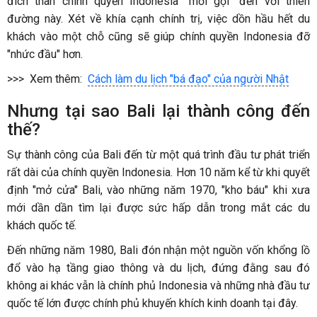
đích thân chính quyền Indonesia "mời gọi" đến với thiên
đường này. Xét về khía cạnh chính trị, việc dồn hầu hết du
khách vào một chỗ cũng sẽ giúp chính quyền Indonesia đỡ
"nhức đầu" hơn.
>>> Xem thêm:
Cách làm du lịch "bá đạo" của người Nhật
Nhưng tại sao Bali lại thành công đến
thế?
Sự thành công của Bali đến từ một quá trình đầu tư phát triển
rất dài của chính quyền Indonesia. Hơn 10 năm kể từ khi quyết
định "mở cửa" Bali, vào những năm 1970, "kho báu" khi xưa
mới dần dần tìm lại được sức hấp dẫn trong mắt các du
khách quốc tế.
Đến những năm 1980, Bali đón nhận một nguồn vốn khổng lồ
đổ vào hạ tầng giao thông và du lịch, đứng đằng sau đó
không ai khác vẫn là chính phủ Indonesia và những nhà đầu tư
quốc tế lớn được chính phủ khuyến khích kinh doanh tại đây.