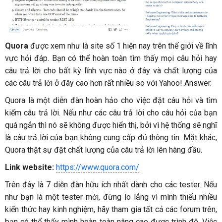
Quora
được xem như là site số 1 hiện nay trên thế giới về lĩnh
vực hỏi đáp. Bạn có thể hoàn toàn tìm thấy mọi câu hỏi hay
câu trả lời cho bất kỳ lĩnh vực nào ở đây và chất lượng của
các câu trả lời ở đây cao hơn rất nhiều so với Yahoo! Answer.
Quora là một diễn đàn hoàn hảo cho việc đặt câu hỏi và tìm
kiếm câu trả lời. Nếu như các câu trả lời cho câu hỏi của bạn
quá ngắn thì nó sẽ không được hiển thị, bởi vì hệ thống sẽ nghĩ
là câu trả lời của bạn không cung cấp đủ thông tin. Mặt khác,
Quora thật sự đặt chất lượng của câu trả lời lên hàng đầu.
Link website:
https://www.quora.com/
Trên đây là 7 diễn đàn hữu ích nhất dành cho các tester. Nếu
như bạn là một tester mới, đừng lo lắng vì mình thiếu nhiều
kiến thức hay kinh nghiệm, hãy tham gia tất cả các forum trên,
bạn có thể thấy mình hoàn toàn nâng cao được trình độ. Việc