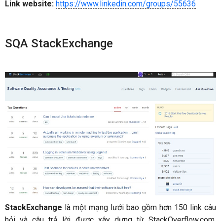
Link website:
https://www.linkedin.com/groups/55636
SQA StackExchange
StackExchange
là một mạng lưới bao gồm hơn 150 link câu
hỏi và câu trả lời được xây dựng từ StackOverflow.com.