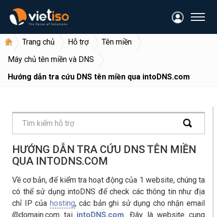
Trang chủ
Hỗ trợ
Tên miền
Máy chủ tên miền và DNS
Hướng dẫn tra cứu DNS tên miền qua intoDNS.com
HƯỚNG DẪN TRA CỨU DNS TÊN MIỀN
QUA INTODNS.COM
Về cơ bản, để kiểm tra hoạt động của 1 website, chúng ta
có thể sử dụng intoDNS để check các thông tin như địa
chỉ IP của
hosting
, các bản ghi sử dụng cho nhận email
@domain.com tại
intoDNS.com
. Đây là website cung