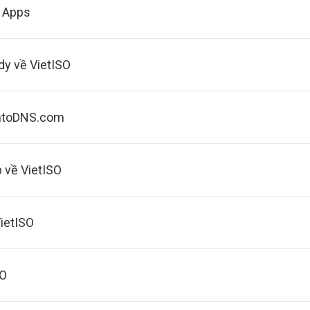
e Apps
dy về VietISO
intoDNS.com
 về VietISO
VietISO
SO