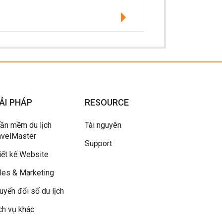
ẢI PHÁP
RESOURCE
ần mềm du lịch
Tài nguyên
avelMaster
Support
iết kế Website
les & Marketing
uyển đổi số du lịch
ch vụ khác