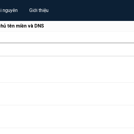
ài nguyên
Giới thiệu
hủ tên miền và DNS