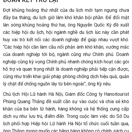
Đợt khủng hoảng thứ nhất của du lịch mới tạm ngưng chưa
đầy ba tháng, du lịch giờ lâm khó khăn bội phần. Để đối mặt
làn sóng khủng hoảng thứ hai, ông Nguyễn Quốc Kỳ đề xuất
các hiệp hội du lịch, hội ngành nghề du lịch lúc này cần phát
huy vai trò kết nối các doanh nghiệp để giúp nhau vượt khó.
“Các hiệp hội cần làm cầu nối phản ánh khó khăn, vướng mắc
của doanh nghiệp tới bộ, ngành cũng như Chính phủ. Doanh
nghiệp cũng kỳ vọng Chính phủ nhanh chóng kích hoạt các gói
hỗ trợ và quan trọng nhất là doanh nghiệp phải tiếp cận được,
cũng như triển khai giải pháp phòng chống dịch hiệu quả, quản
lý chặt để chống nguồn lây từ bên ngoài”, ông Kỳ nêu.
Chủ tịch Hội Lữ hành Hà Nội, Giám đốc Công ty Hanoitourist
Phùng Quang Thắng đề xuất cần sự vào cuộc và chia sẻ khó
khăn của ba bên lữ hành, hàng không và hệ thống cung cấp
dịch vụ như lưu trú, điểm đến. Trong cuộc làm việc do Sở Du
lịch phối hợp Hiệp hội Lữ hành Hà Nội tổ chức cuối tuần qua,
ông Thắng mong muốn các hãng hàng không có chính sách cụ