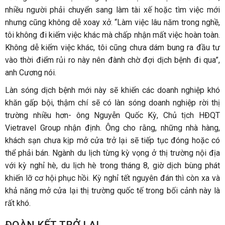
nhiều người phải chuyển sang làm tài xế hoặc tìm việc mới
nhưng cũng không dễ xoay xở. “Làm việc lâu năm trong nghề,
tôi không đi kiếm việc khác mà chấp nhận mất việc hoàn toàn.
Không dễ kiếm việc khác, tôi cũng chưa dám bung ra đầu tư
vào thời điểm rủi ro này nên đành chờ đợi dịch bệnh đi qua”,
anh Cương nói.
Làn sóng dịch bệnh mới này sẽ khiến các doanh nghiệp khó
khăn gấp bội, thậm chí sẽ có làn sóng doanh nghiệp rời thị
trường nhiều hơn- ông Nguyễn Quốc Kỳ, Chủ tịch HĐQT
Vietravel Group nhận định. Ông cho rằng, những nhà hàng,
khách sạn chưa kịp mở cửa trở lại sẽ tiếp tục đóng hoặc có
thể phải bán. Ngành du lịch từng kỳ vọng ở thị trường nội địa
với kỳ nghỉ hè, du lịch hè trong tháng 8, giờ dịch bùng phát
khiến lỡ cơ hội phục hồi. Kỳ nghỉ tết nguyên đán thì còn xa và
khả năng mở cửa lại thị trường quốc tế trong bối cảnh này là
rất khó.
ÐOÀN KẾT TRỞ LẠI