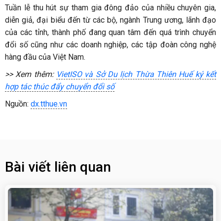
Tuần lễ thu hút sự tham gia đông đảo của nhiều chuyên gia,
diễn giả, đại biểu đến từ các bộ, ngành Trung ương, lãnh đạo
của các tỉnh, thành phố đang quan tâm đến quá trình chuyển
đổi số cũng như các doanh nghiệp, các tập đoàn công nghệ
hàng đầu của Việt Nam.
>> Xem thêm:
VietISO và Sở Du lịch Thừa Thiên Huế ký kết
hợp tác thúc đẩy chuyển đổi số
Nguồn:
dx.tthue.vn
Bài viết liên quan