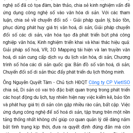
nghệ số đã có tọa đàm, bàn thảo, chia sẻ kinh nghiệm vấn đề
ứng dụng công nghệ số vào văn hóa di sản. Với các tham
luận, chia sẻ về chuyển đổi số - Giải pháp quản lý, bảo tồn,
phục dừng phát huy giá trị văn hoá, di sản; Giải pháp chuyển
đổi số các di sản, văn hóa tạo đà phát triển bứt phá công
nghiệp văn hóa; Kinh nghiệm triển khai và khai thác hiệu quả:
Giải pháp số hoá, VR, 3D Mapping tái hiện và lan truyền văn
hoá, di sản cung cấp dịch vụ du lịch văn hóa, di sản; Chương
trình số hóa các di sản quốc gia: Bản đồ số văn hoá, di sản;
Chuyển đổi số di sản thúc đẩy phát triển du lịch thông minh.
Ông Nguyễn Quyết Tâm - Chủ tịch HĐQT
Công ty CP VietISO
chia sẻ, Di sản có vai trò đặc biệt quan trọng trong phát triển
các hoạt động du lịch, tuy nhiên hiện nay việc kiểm kê, bảo tồn
và phát huy giá trị di sản còn gặp nhiều rào cản, bất cập. Việc
ứng dụng công nghệ để số hoá di sản, tập trung trên một nền
tảng thống nhất không chỉ giúp cơ quan quản lý dễ dàng nắm
bắt tình trạng kịp thời, đưa ra quyết định đúng đắn mà còn