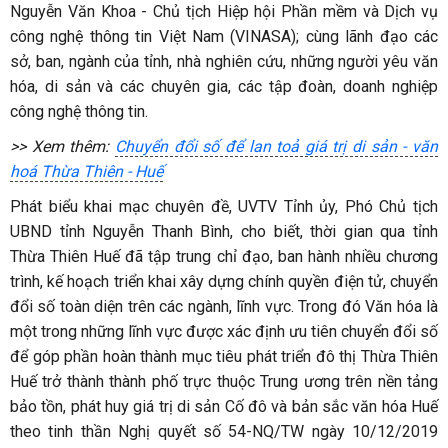
Nguyễn Văn Khoa - Chủ tịch Hiệp hội Phần mềm và Dịch vụ
công nghệ thông tin Việt Nam (VINASA); cùng lãnh đạo các
sở, ban, ngành của tỉnh, nhà nghiên cứu, những người yêu văn
hóa, di sản và các chuyên gia, các tập đoàn, doanh nghiệp
công nghệ thông tin.
>> Xem thêm:
Chuyển đổi số để lan toả giá trị di sản - văn
hoá Thừa Thiên - Huế
Phát biểu khai mạc chuyên đề, UVTV Tỉnh ủy, Phó Chủ tịch
UBND tỉnh Nguyễn Thanh Bình, cho biết, thời gian qua tỉnh
Thừa Thiên Huế đã tập trung chỉ đạo, ban hành nhiều chương
trình, kế hoạch triển khai xây dựng chính quyền điện tử, chuyển
đổi số toàn diện trên các ngành, lĩnh vực. Trong đó Văn hóa là
một trong những lĩnh vực được xác định ưu tiên chuyển đổi số
để góp phần hoàn thành mục tiêu phát triển đô thị Thừa Thiên
Huế trở thành thành phố trực thuộc Trung ương trên nền tảng
bảo tồn, phát huy giá trị di sản Cố đô và bản sắc văn hóa Huế
theo tinh thần Nghị quyết số 54-NQ/TW ngày 10/12/2019