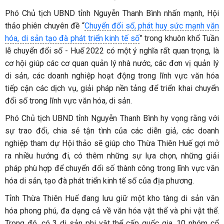
Phó Chủ tịch UBND tỉnh Nguyễn Thanh Bình nhấn mạnh, Hội
thảo phiên chuyên đề “
Chuyển đổi số, phát huy sức mạnh văn
hóa, di sản tạo đà phát triển kinh tế số
” trong khuôn khổ Tuần
lễ chuyển đổi số - Huế 2022 có một ý nghĩa rất quan trọng, là
cơ hội giúp các cơ quan quản lý nhà nước, các đơn vị quản lý
di sản, các doanh nghiệp hoạt động trong lĩnh vực văn hóa
tiếp cận các dịch vụ, giải pháp nền tảng để triển khai chuyển
đổi số trong lĩnh vực văn hóa, di sản.
Phó Chủ tịch UBND tỉnh Nguyễn Thanh Bình hy vọng rằng với
sự trao đổi, chia sẻ tận tình của các diễn giả, các doanh
nghiệp tham dự Hội thảo sẽ giúp cho Thừa Thiên Huế gợi mở
ra nhiều hướng đi, có thêm những sự lựa chọn, những giải
pháp phù hợp để chuyển đổi số thành công trong lĩnh vực văn
hóa di sản, tạo đà phát triển kinh tế số của địa phương.
Tỉnh Thừa Thiên Huế đang lưu giữ một kho tàng di sản văn
hóa phong phú, đa dạng cả về văn hóa vật thể và phi vật thể.
Trong đó, có 3 di sản phi vật thể cấp quốc gia, 10 nhóm cổ