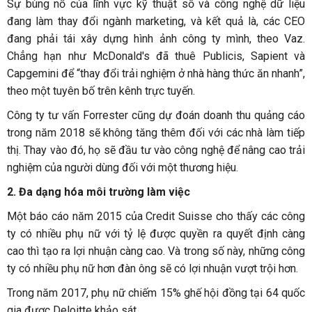
Sự bùng nổ của lĩnh vực kỹ thuật số và công nghệ dữ liệu
đang làm thay đổi ngành marketing, và kết quả là, các CEO
đang phải tái xây dựng hình ảnh công ty mình, theo Vaz.
Chẳng hạn như McDonald's đã thuê Publicis, Sapient và
Capgemini để “thay đổi trải nghiệm ở nhà hàng thức ăn nhanh”,
theo một tuyên bố trên kênh trực tuyến.
Công ty tư vấn Forrester cũng dự đoán doanh thu quảng cáo
trong năm 2018 sẽ không tăng thêm đối với các nhà làm tiếp
thị. Thay vào đó, họ sẽ đầu tư vào công nghệ để nâng cao trải
nghiệm của người dùng đối với một thương hiệu.
2. Đa dạng hóa môi trường làm việc
Một báo cáo năm 2015 của Credit Suisse cho thấy các công
ty có nhiều phụ nữ với tỷ lệ được quyền ra quyết định càng
cao thì tạo ra lợi nhuận càng cao. Và trong số này, những công
ty có nhiều phụ nữ hơn đàn ông sẽ có lợi nhuận vượt trội hơn.
Trong năm 2017, phụ nữ chiếm 15% ghế hội đồng tại 64 quốc
gia được Deloitte khảo sát.