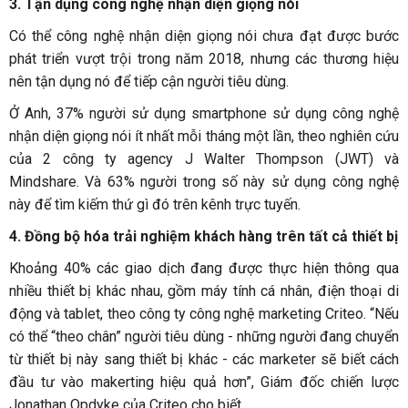
3. Tận dụng công nghệ nhận diện giọng nói
Có thể công nghệ nhận diện giọng nói chưa đạt được bước
phát triển vượt trội trong năm 2018, nhưng các thương hiệu
nên tận dụng nó để tiếp cận người tiêu dùng.
Ở Anh, 37% người sử dụng smartphone sử dụng công nghệ
nhận diện giọng nói ít nhất mỗi tháng một lần, theo nghiên cứu
của 2 công ty agency J Walter Thompson (JWT) và
Mindshare. Và 63% người trong số này sử dụng công nghệ
này để tìm kiếm thứ gì đó trên kênh trực tuyến.
4. Đồng bộ hóa trải nghiệm khách hàng trên tất cả thiết bị
Khoảng 40% các giao dịch đang được thực hiện thông qua
nhiều thiết bị khác nhau, gồm máy tính cá nhân, điện thoại di
động và tablet, theo công ty công nghệ marketing Criteo. “Nếu
có thể “theo chân” người tiêu dùng - những người đang chuyển
từ thiết bị này sang thiết bị khác - các marketer sẽ biết cách
đầu tư vào makerting hiệu quả hơn”, Giám đốc chiến lược
Jonathan Opdyke của Criteo cho biết.