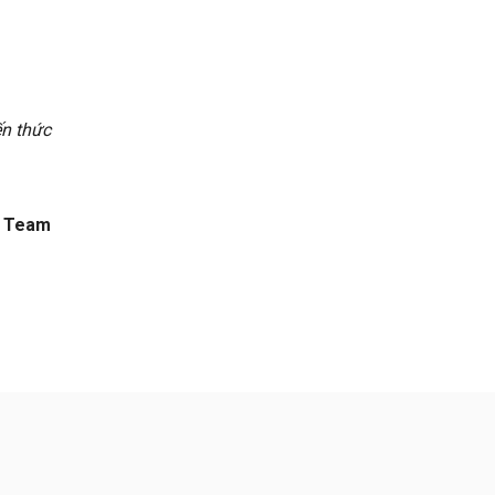
ến thức
t Team