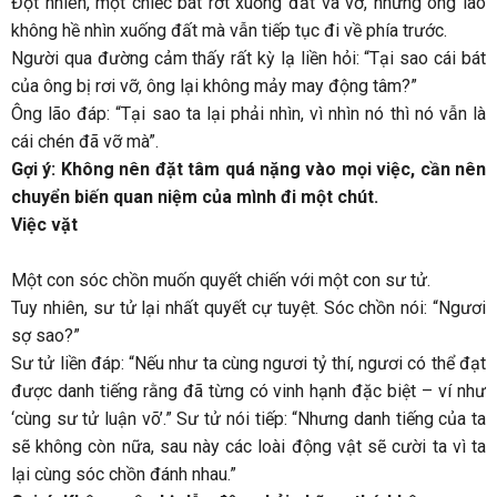
Đột nhiên, một chiếc bát rớt xuống đất và vỡ, nhưng ông lão
không hề nhìn xuống đất mà vẫn tiếp tục đi về phía trước.
Người qua đường cảm thấy rất kỳ lạ liền hỏi: “Tại sao cái bát
của ông bị rơi vỡ, ông lại không mảy may động tâm?”
Ông lão đáp: “Tại sao ta lại phải nhìn, vì nhìn nó thì nó vẫn là
cái chén đã vỡ mà”.
Gợi ý: Không nên đặt tâm quá nặng vào mọi việc, cần nên
chuyển biến quan niệm của mình đi một chút.
Việc vặt
Một con sóc chồn muốn quyết chiến với một con sư tử.
Tuy nhiên, sư tử lại nhất quyết cự tuyệt. Sóc chồn nói: “Ngươi
sợ sao?”
Sư tử liền đáp: “Nếu như ta cùng ngươi tỷ thí, ngươi có thể đạt
được danh tiếng rằng đã từng có vinh hạnh đặc biệt – ví như
‘cùng sư tử luận võ’.” Sư tử nói tiếp: “Nhưng danh tiếng của ta
sẽ không còn nữa, sau này các loài động vật sẽ cười ta vì ta
lại cùng sóc chồn đánh nhau.”