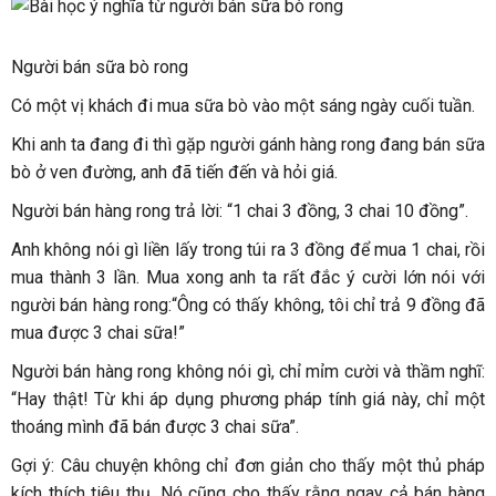
Người bán sữa bò rong
Có một vị khách đi mua sữa bò vào một sáng ngày cuối tuần.
Khi anh ta đang đi thì gặp người gánh hàng rong đang bán sữa
bò ở ven đường, anh đã tiến đến và hỏi giá.
Người bán hàng rong trả lời: “1 chai 3 đồng, 3 chai 10 đồng”.
Anh không nói gì liền lấy trong túi ra 3 đồng để mua 1 chai, rồi
mua thành 3 lần. Mua xong anh ta rất đắc ý cười lớn nói với
người bán hàng rong:“Ông có thấy không, tôi chỉ trả 9 đồng đã
mua được 3 chai sữa!”
Người bán hàng rong không nói gì, chỉ mỉm cười và thầm nghĩ:
“Hay thật! Từ khi áp dụng phương pháp tính giá này, chỉ một
thoáng mình đã bán được 3 chai sữa”.
Gợi ý: Câu chuyện không chỉ đơn giản cho thấy một thủ pháp
kích thích tiêu thụ. Nó cũng cho thấy rằng ngay cả bán hàng