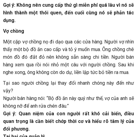
Gợi ý: Không nên cung cấp thứ gì miễn phí quá lâu vì nó sẽ
hình thành một thói quen, đến cuối cùng nó sẽ phản tác
dụng.
Vợ chồng
Một cặp vợ chồng nọ đi dạo qua các cửa hàng. Người vợ nhìn
thấy một bộ đồ ăn cao cấp và tỏ ý muốn mua. Ông chồng chê
món đồ đó đắt đỏ nên không sẵn sàng chi tiền. Người bán
hàng xem qua rồi nói nhỏ một câu với người chồng. Sau khi
nghe xong, ông không còn do dự, liền lập tức bỏ tiền ra mua.
Tại sao người chồng lại thay đổi nhanh chóng này đến như
vậy?
Người bán hàng nói: “Bộ đồ ăn này quý như thế, vợ của anh sẽ
không nỡ để anh rửa chén đâu.”
Gợi ý: Quan niệm của con người rất khó cải biến, điều
quan trọng là cần biết chớp thời cơ và hiểu rõ tâm lý của
đối phương.
Tai hại của quản lý