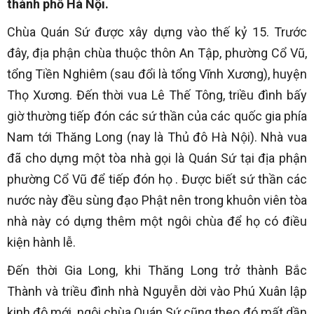
thành phố Hà Nội.
Chùa Quán Sứ được xây dựng vào thế kỷ 15. Trước
đây, địa phận chùa thuộc thôn An Tập, phường Cổ Vũ,
tổng Tiền Nghiêm (sau đổi là tổng Vĩnh Xương), huyện
Thọ Xương. Đến thời vua Lê Thế Tông, triều đình bấy
giờ thường tiếp đón các sứ thần của các quốc gia phía
Nam tới Thăng Long (nay là Thủ đô Hà Nội). Nhà vua
đã cho dựng một tòa nhà gọi là Quán Sứ tại địa phận
phường Cổ Vũ để tiếp đón họ . Được biết sứ thần các
nước này đều sùng đạo Phật nên trong khuôn viên tòa
nhà này có dựng thêm một ngôi chùa để họ có điều
kiện hành lễ.
Đến thời Gia Long, khi Thăng Long trở thành Bắc
Thành và triều đình nhà Nguyễn dời vào Phú Xuân lập
kinh đô mới, ngôi chùa Quán Sứ cũng theo đó mất dần