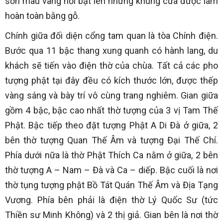
sơn màu vàng nổi bật lên những khung cửa được làm
hoàn toàn bằng gỗ.
Chính giữa đối diện cổng tam quan là tòa Chính điện.
Bước qua 11 bậc thang xung quanh có hành lang, du
khách sẽ tiến vào điện thờ của chùa. Tất cả các pho
tượng phật tại đây đều có kích thước lớn, được thếp
vàng sáng và bày trí vô cùng trang nghiêm. Gian giữa
gồm 4 bậc, bậc cao nhất thờ tượng của 3 vị Tam Thế
Phật. Bậc tiếp theo đặt tượng Phật A Di Đà ở giữa, 2
bên thờ tượng Quan Thế Âm và tượng Đại Thế Chí.
Phía dưới nữa là thờ Phật Thích Ca nằm ở giữa, 2 bên
thờ tượng A – Nam – Đà và Ca – diếp. Bậc cuối là nơi
thờ tụng tượng phật Bồ Tát Quán Thế Âm và Địa Tạng
Vương. Phía bên phải là điện thờ Lý Quốc Sư (tức
Thiền sư Minh Không) và 2 thị giả. Gian bên là nơi thờ