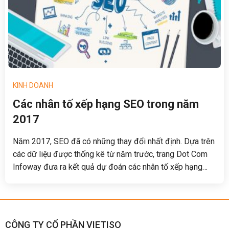
KINH DOANH
Các nhân tố xếp hạng SEO trong năm
2017
Năm 2017, SEO đã có những thay đổi nhất định. Dựa trên
các dữ liệu được thống kê từ năm trước, trang Dot Com
Infoway đưa ra kết quả dự đoán các nhân tố xếp hạng
SEO trong năm nay, bao gồm: Mobile Responsive, kết
quả tìm kiếm địa phương, chất lượng nội dung, link liên
kết và các chiến lược quảng bá.
CÔNG TY CỔ PHẦN VIETISO