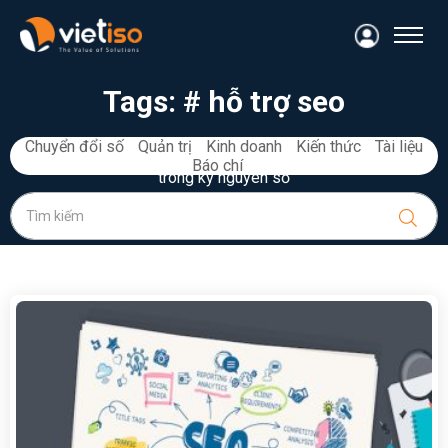
Tags:
# hỗ trợ seo
Chuyển đổi số
Quản trị
Kinh doanh
Kiến thức
Tài liệu
Kiến thức, kinh nghiệm và tài liệu quản trị, kinh doanh du lịch
Báo chí
trong kỷ nguyên số