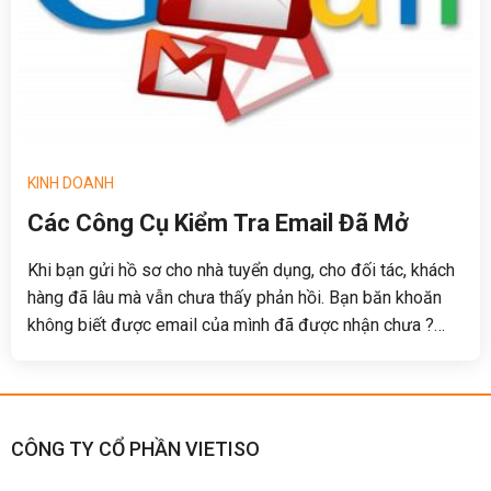
KINH DOANH
Các Công Cụ Kiểm Tra Email Đã Mở
Khi bạn gửi hồ sơ cho nhà tuyển dụng, cho đối tác, khách
hàng đã lâu mà vẫn chưa thấy phản hồi. Bạn băn khoăn
không biết được email của mình đã được nhận chưa ?
Email được mở khi nào, bao nhiêu lần ? Tài liệu bạn đã
đính kèm trong email có được mở ra hay không? Đừng
quá lo lắng vì các công cụ dưới đây sẽ kiểm tra xem
email của bạn đã được đọc hay chưa và đọc bao nhiêu
CÔNG TY CỔ PHẦN VIETISO
lần email của bạn.