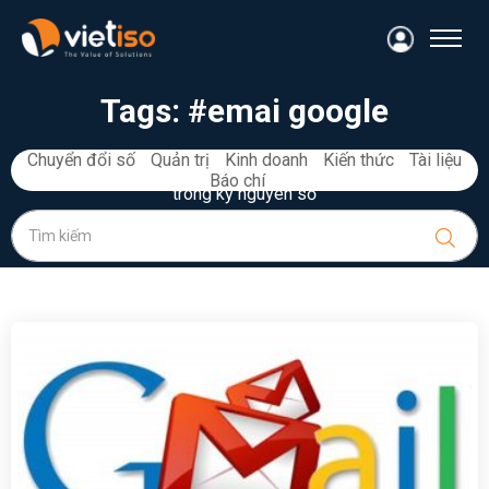
Tags:
#emai google
Chuyển đổi số
Quản trị
Kinh doanh
Kiến thức
Tài liệu
Kiến thức, kinh nghiệm và tài liệu quản trị, kinh doanh du lịch
Báo chí
trong kỷ nguyên số