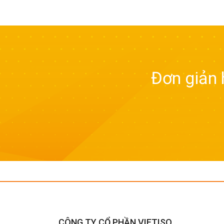
Đơn giản 
CÔNG TY CỔ PHẦN VIETISO