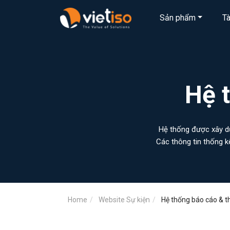
Sản phẩm
T
Hệ 
Hệ thống được xây dự
Các thông tin thống 
sát và quản lý. Tổng hợp dữ liệu và thống kê theo danh sách Các dữ liệu được tổng hợp bao gồm những thông tin
cụ thể và thông tin chi tiết theo yêu cầu Dữ liệu tổng hợp được 
Home
Website Sự kiện
Hệ thống báo cáo & t