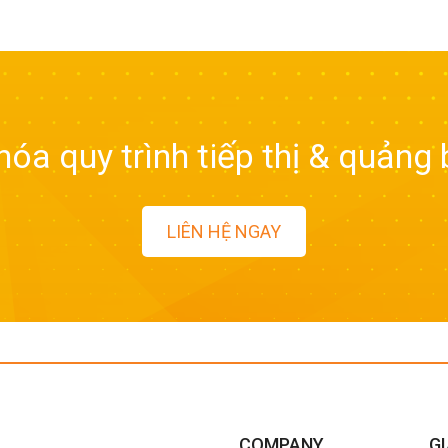
hóa quy trình tiếp thị & quảng 
LIÊN HỆ NGAY
COMPANY
GI