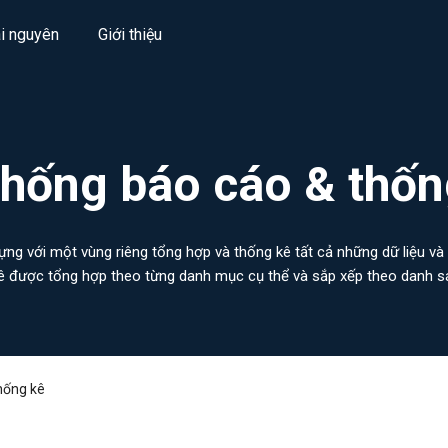
ài nguyên
Giới thiệu
thống báo cáo & thốn
ng với một vùng riêng tổng hợp và thống kê tất cả những dữ liệu và t
kê được tổng hợp theo từng danh mục cụ thể và sắp xếp theo danh sá
tập hợp tại một danh mục riêng thuận tiện cho việc
xuất excel
hống kê