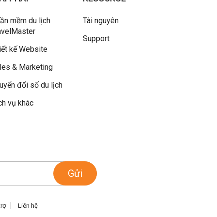
ần mềm du lịch
Tài nguyên
avelMaster
Support
iết kế Website
les & Marketing
uyển đổi số du lịch
ch vụ khác
Gửi
trợ
Liên hệ