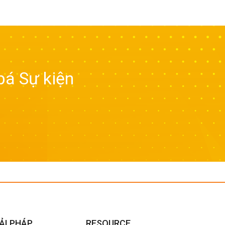
bá Sự kiện
ẢI PHÁP
RESOURCE