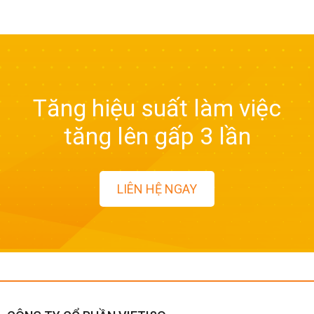
Tăng hiệu suất làm việc
tăng lên gấp 3 lần
LIÊN HỆ NGAY