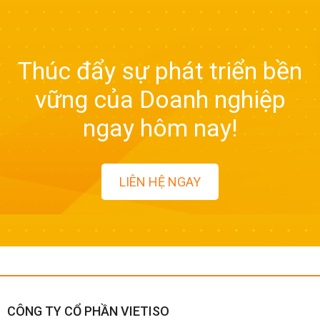
Thúc đẩy sự phát triển bền
vững của Doanh nghiệp
ngay hôm nay!
LIÊN HỆ NGAY
CÔNG TY CỔ PHẦN VIETISO