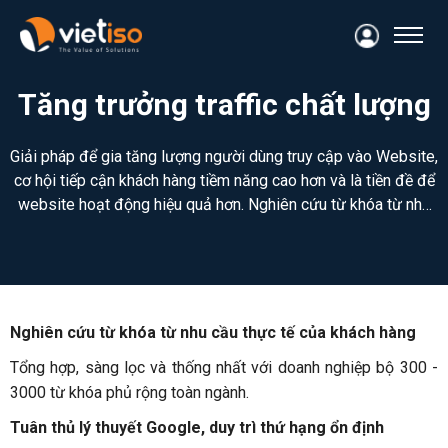
Tăng trưởng traffic chất lượng
Giải pháp để gia tăng lượng người dùng truy cập vào Website,
cơ hội tiếp cận khách hàng tiềm năng cao hơn và là tiền đề để
website hoạt động hiệu quả hơn. Nghiên cứu từ khóa từ nhu
cầu thực tế của khách hàng Tổng hợp, sàng lọc và thống nhất
với doanh nghiệp bộ 300 - 3000 từ khóa phủ rộng toàn ngành.
Tuân thủ lý thuyết Google, duy trì thứ hạng ổn định Tập trung
xây dựng các nội dung giá trị cho người tìm kiếm, thúc đẩy
khả năng xem thêm các nội dung liên quan. Mở rộng bộ từ
Nghiên cứu từ khóa từ nhu cầu thực tế của khách hàng
khóa theo cả chiều ngang và dọc Bộ từ khóa không chỉ gồm
Tổng hợp, sàng lọc và thống nhất với doanh nghiệp bộ 300 -
sản phẩm, dịch vụ mà còn bao hàm những chủ đề liên quan
3000 từ khóa phủ rộng toàn ngành.
giúp tăng khả năng tiếp cận khách hàng tiềm năng
Tuân thủ lý thuyết Google, duy trì thứ hạng ổn định