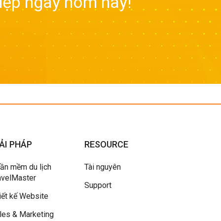
iệp ngay hôm nay!
ẢI PHÁP
RESOURCE
ần mềm du lịch
Tài nguyên
avelMaster
Support
iết kế Website
les & Marketing