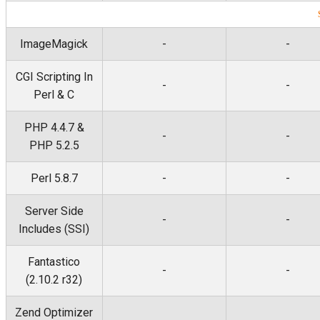
ImageMagick
-
-
CGI Scripting In
-
-
Perl & C
PHP 4.4.7 &
-
-
PHP 5.2.5
Perl 5.8.7
-
-
Server Side
-
-
Includes (SSI)
Fantastico
-
-
(2.10.2 r32)
Zend Optimizer