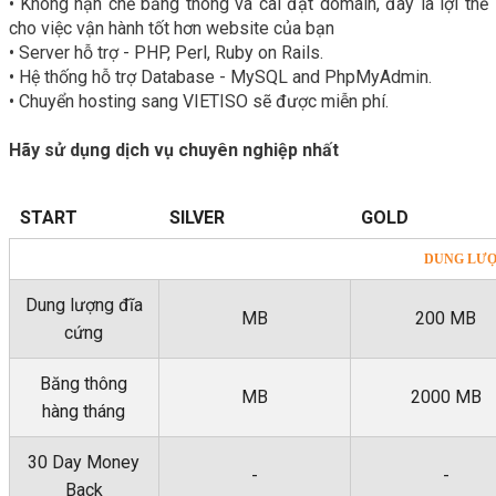
• Không hạn chế băng thông và cài đặt domain, đây là lợi thế
cho việc vận hành tốt hơn website của bạn
• Server hỗ trợ - PHP, Perl, Ruby on Rails.
• Hệ thống hỗ trợ Database - MySQL and PhpMyAdmin.
• Chuyển hosting sang VIETISO sẽ được miễn phí.
Hãy sử dụng dịch vụ chuyên nghiệp nhất
START
SILVER
GOLD
DUNG LƯỢ
Dung lượng đĩa
MB
200 MB
cứng
Băng thông
MB
2000 MB
hàng tháng
30 Day Money
-
-
Back