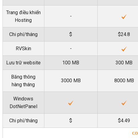
Trang điều khiển
-
Hosting
Chi phí/tháng
$
$24.8
RVSkin
-
Lưu trữ website
100 MB
300 MB
Băng thông
3000 MB
8000 MB
hàng tháng
Windows
DotNetPanel
Chi phí/tháng
$
$4.49
CO