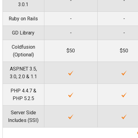
-
-
3.0.1
Ruby on Rails
-
-
GD Library
-
-
Coldfusion
$50
$50
(Optional)
ASP.NET 3.5,
3.0, 2.0 & 1.1
PHP 4.4.7 &
PHP 5.2.5
Server Side
Includes (SSI)