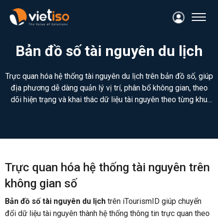
Bản đồ số tài nguyên du lịch
Trực quan hóa hệ thống tài nguyên du lịch trên bản đồ số, giúp
địa phương dễ dàng quản lý vị trí, phân bổ không gian, theo
dõi hiện trạng và khai thác dữ liệu tài nguyên theo từng khu
vực. Đồng thời, có thể tích hợp với Cổng thông tin điện tử,
Mobile App,... để thúc đẩy hoạt động quảng bá, xúc tiến du
lịch. Hiển thị vị trí và phân bố tài nguyên du lịch trên bản đồ
trực quan Tra cứu, lọc và quản lý tài nguyên theo khu vực,
nhóm tài nguyên Hỗ trợ phân tích không gian phục vụ quản lý
Trực quan hóa hệ thống tài nguyên trên
và phát triển điểm đến
không gian số
Bản đồ số tài nguyên du lịch
trên iTourismID giúp chuyển
đổi dữ liệu tài nguyên thành hệ thống thông tin trực quan theo