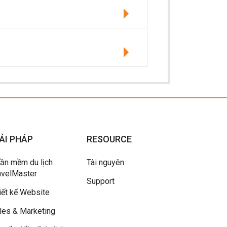
ẢI PHÁP
RESOURCE
ần mềm du lịch
Tài nguyên
avelMaster
Support
iết kế Website
les & Marketing