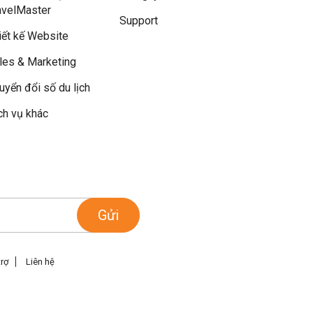
avelMaster
Support
iết kế Website
les & Marketing
uyển đổi số du lịch
ch vụ khác
Gửi
trợ
Liên hệ