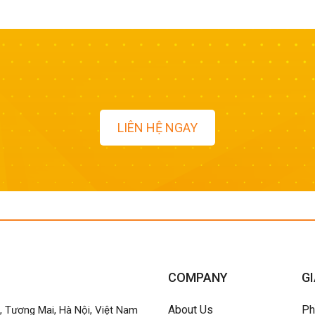
LIÊN HỆ NGAY
COMPANY
GI
About Us
Ph
h, Tương Mai, Hà Nội, Việt Nam