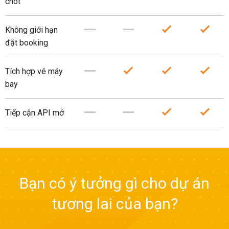
chót
Không giới hạn
đặt booking
Tích hợp vé máy
bay
Tiếp cận API mở
Bạn có ý tưởng gì cho dự án
tương lai của bạn?